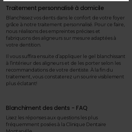
Traitement personnalisé à domicile
Blanchissez vos dents dans le confort de votre foyer
grâce à notre traitement personnalisé. Pour ce faire,
nous réalisons des empreintes précises et
fabriquons des aligneurs sur mesure adaptées à
votre dentition.
Il vous suffira ensuite d’appliquer le gel blanchissant
à l’intérieur des aligneurs et de les porter selon les
recommandations de votre dentiste. À la fin du
traitement, vous constaterez un sourire visiblement
plus éclatant!
Blanchiment des dents - FAQ
Lisez les réponses aux questions les plus
fréquemment posées à la
Clinique Dentaire
Montarville
.