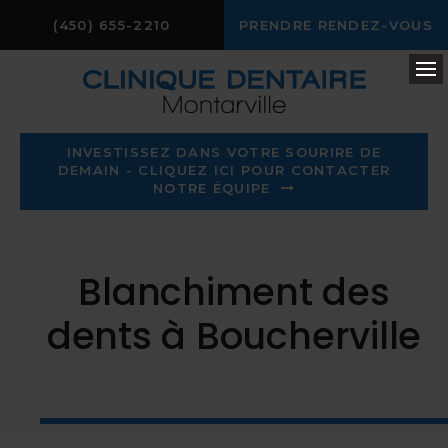
(450) 655-2210
PRENDRE RENDEZ-VOUS
Ou
INVESTISSEZ DANS VOTRE SOURIRE DE
DEMAIN - CLIQUEZ ICI POUR CONTACTER
NOTRE ÉQUIPE
Blanchiment des
dents à Boucherville