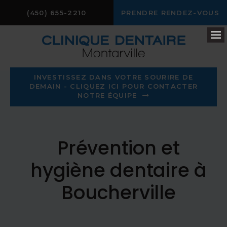
(450) 655-2210
PRENDRE RENDEZ-VOUS
Ou
INVESTISSEZ DANS VOTRE SOURIRE DE
DEMAIN - CLIQUEZ ICI POUR CONTACTER
NOTRE ÉQUIPE
Prévention et
hygiène dentaire à
Boucherville